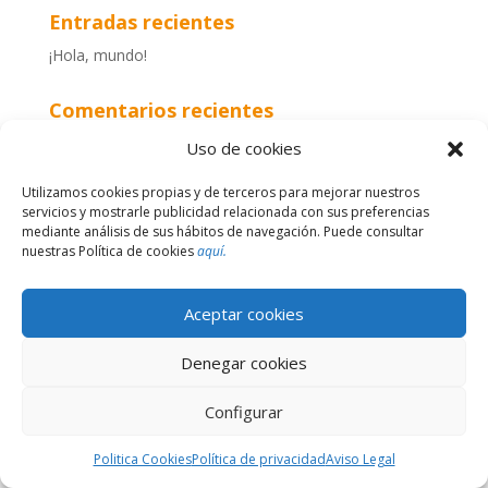
Entradas recientes
¡Hola, mundo!
Comentarios recientes
Un comentarista de WordPress
en
¡Hola, mundo!
Uso de cookies
Utilizamos cookies propias y de terceros para mejorar nuestros
servicios y mostrarle publicidad relacionada con sus preferencias
mediante análisis de sus hábitos de navegación. Puede consultar
nuestras Política de cookies
aquí.
Hector Villada Excavaciones S.L. ®
| 2020 | Página
diseñada por
Gráficas Larrad
|
Política de
Aceptar cookies
privacidad
|
Aviso Legal
|
Política de cookies
Denegar cookies
Configurar
Politica Cookies
Política de privacidad
Aviso Legal